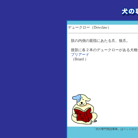
デュークロー（Dewclaw）
肢の内側の親指にあたる爪、狼爪。
後肢に各２本のデュークローがある犬種
ブリアード
（Briard ）
「犬の専門用語事典」はペットのイ