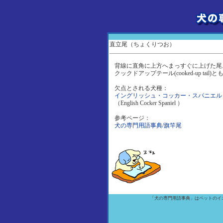
直立尾（ちょくりつお）
背線に直角に上方へまっすぐに上げた尾
クックドアップテール(cooked-up tail)
欠点とされる犬種：
イングリッシュ・コッカー・スパニエル
（English Cocker Spaniel ）
参考ページ：
犬の専門用語事典/旗竿尾
「犬の専門用語事典」はペットのイ