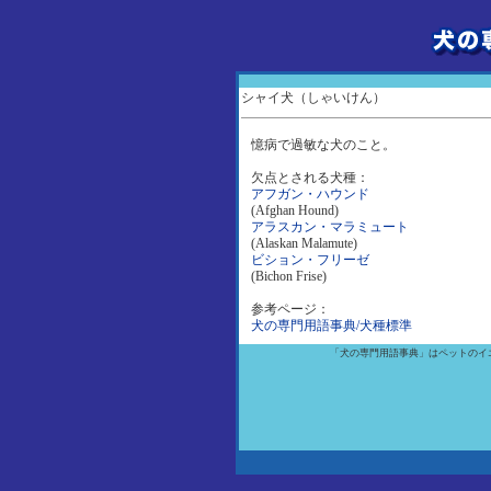
シャイ犬（しゃいけん）
憶病で過敏な犬のこと。
欠点とされる犬種：
アフガン・ハウンド
(Afghan Hound)
アラスカン・マラミュート
(Alaskan Malamute)
ビション・フリーゼ
(Bichon Frise)
参考ページ：
犬の専門用語事典/犬種標準
「犬の専門用語事典」はペットのイ