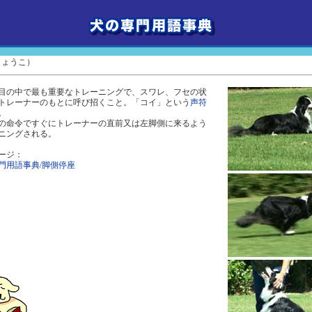
しょうこ）
目の中で最も重要なトレーニングで、スワレ、フセの状
トレーナーのもとに呼び招くこと。「コイ」という
声符
。
の命令ですぐにトレーナーの直前又は左脚側に来るよう
ニングされる。
ージ：
門用語事典/脚側停座