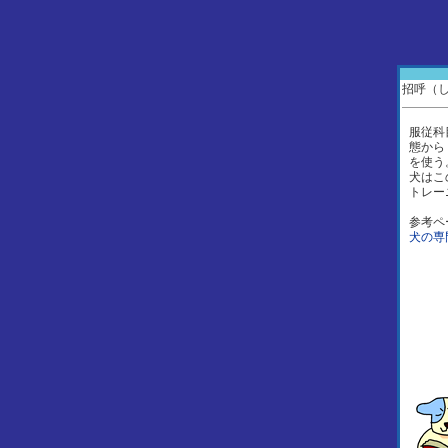
招呼（
服従科
態から
を使う
犬はこ
トレー
参考ペ
犬の専