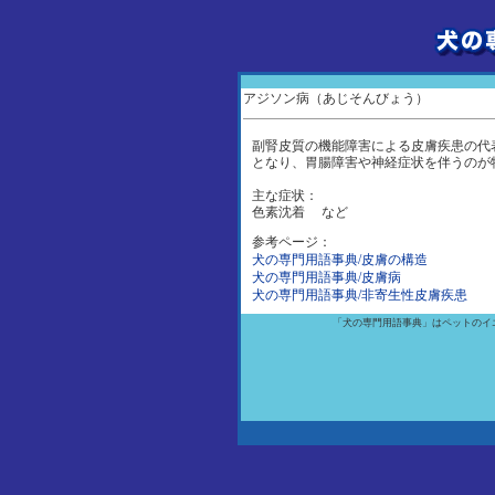
アジソン病（あじそんびょう）
副腎皮質の機能障害による皮膚疾患の代
となり、胃腸障害や神経症状を伴うのが
主な症状：
色素沈着 など
参考ページ：
犬の専門用語事典/皮膚の構造
犬の専門用語事典/皮膚病
犬の専門用語事典/非寄生性皮膚疾患
「犬の専門用語事典」はペットのイ