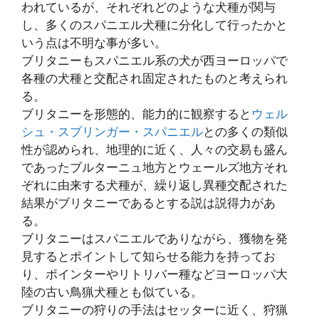
われているが、それぞれどのような犬種が関与
し、多くのスパニエル犬種に分化して行ったかと
いう点は不明な事が多い。
ブリタニーもスパニエル系の犬が西ヨーロッパで
各種の犬種と交配され固定されたものと考えられ
る。
ブリタニーを形態的、能力的に観察すると
ウェル
シュ・スプリンガー・スパニエル
との多くの類似
性が認められ、地理的に近く、人々の交易も盛ん
であったブルターニュ地方とウェールズ地方それ
ぞれに由来する犬種が、繰り返し異種交配された
結果がブリタニーであるとする説は説得力があ
る。
ブリタニーはスパニエルでありながら、獲物を発
見するとポイントして知らせる能力を持ってお
り、ポインターやリトリバー種などヨーロッパ大
陸の古い鳥猟犬種とも似ている。
ブリタニーの狩りの手法はセッターに近く、狩猟