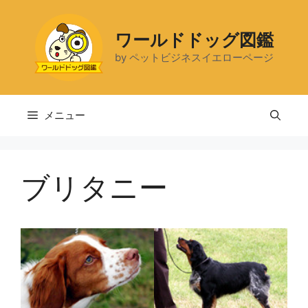
コ
ン
ワールドドッグ図鑑
テ
by ペットビジネスイエローページ
ン
ツ
へ
ス
メニュー
キ
ッ
プ
ブリタニー