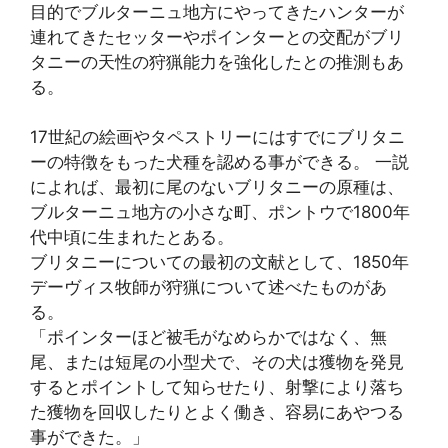
目的でブルターニュ地方にやってきたハンターが
連れてきたセッターやポインターとの交配がブリ
タニーの天性の狩猟能力を強化したとの推測もあ
る。
17世紀の絵画やタペストリーにはすでにブリタニ
ーの特徴をもった犬種を認める事ができる。 一説
によれば、最初に尾のないブリタニーの原種は、
ブルターニュ地方の小さな町、ポントウで1800年
代中頃に生まれたとある。
ブリタニーについての最初の文献として、1850年
デーヴィス牧師が狩猟について述べたものがあ
る。
「ポインターほど被毛がなめらかではなく、無
尾、または短尾の小型犬で、その犬は獲物を発見
するとポイントして知らせたり、射撃により落ち
た獲物を回収したりとよく働き、容易にあやつる
事ができた。」