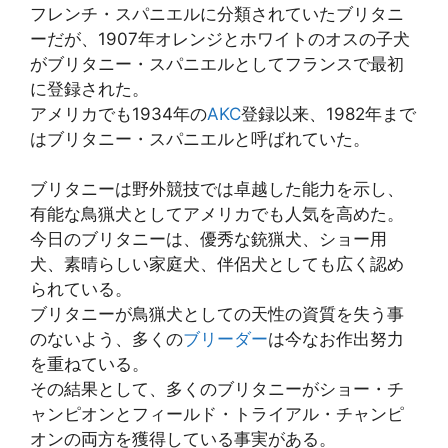
フレンチ・スパニエルに分類されていたブリタニ
ーだが、1907年オレンジとホワイトのオスの子犬
がブリタニー・スパニエルとしてフランスで最初
に登録された。
アメリカでも1934年の
AKC
登録以来、1982年まで
はブリタニー・スパニエルと呼ばれていた。
ブリタニーは野外競技では卓越した能力を示し、
有能な鳥猟犬としてアメリカでも人気を高めた。
今日のブリタニーは、優秀な銃猟犬、ショー用
犬、素晴らしい家庭犬、伴侶犬としても広く認め
られている。
ブリタニーが鳥猟犬としての天性の資質を失う事
のないよう、多くの
ブリーダー
は今なお作出努力
を重ねている。
その結果として、多くのブリタニーがショー・チ
ャンピオンとフィールド・トライアル・チャンピ
オンの両方を獲得している事実がある。