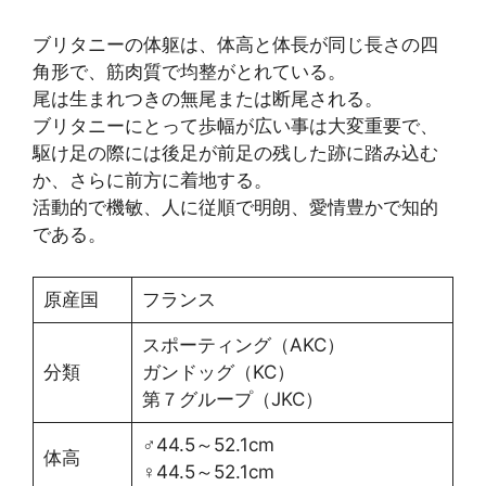
ブリタニーの体躯は、体高と体長が同じ長さの四
角形で、筋肉質で均整がとれている。
尾は生まれつきの無尾または断尾される。
ブリタニーにとって歩幅が広い事は大変重要で、
駆け足の際には後足が前足の残した跡に踏み込む
か、さらに前方に着地する。
活動的で機敏、人に従順で明朗、愛情豊かで知的
である。
原産国
フランス
スポーティング（AKC）
分類
ガンドッグ（KC）
第７グループ（JKC）
♂44.5～52.1cm
体高
♀44.5～52.1cm