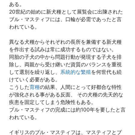
ある。
20世紀の始めに新犬種として展覧会に出陳された
ブル・マスティフには、口輪が必需であったと言
われている。
異なる犬種からそれぞれの長所を兼備する新犬種
を作出する試みは常に成功するものではない。
同胎の子犬の中から問題行動が発現する子犬を排
除し、両親から受け継いだ資質のバランスを重視
して選別を繰り返し、
系統的な繁殖
を何世代も続
けていく必要がある。
こうした
育種
の結果、人間にとって好都合な特性
が強化される事がある反面、 その犬種の先天的な
疾患を固定してしまう危険性もある。
ブル・マスティフの完成には約100年を要したと言
われている。
イギリスのブル・マスティフは、マスティフとブ