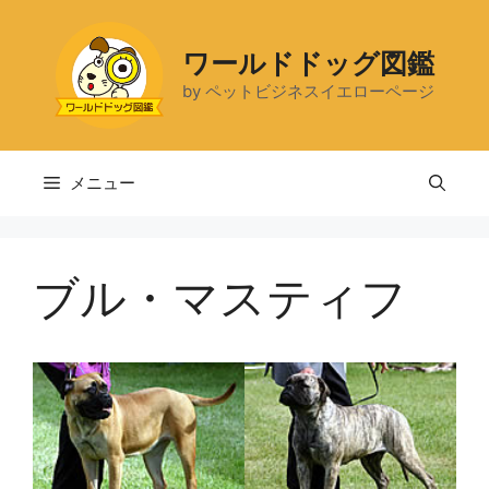
コ
ン
ワールドドッグ図鑑
テ
by ペットビジネスイエローページ
ン
ツ
へ
ス
メニュー
キ
ッ
プ
ブル・マスティフ