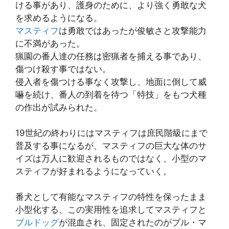
ける事があり、護身のために、より強く勇敢な犬
を求めるようになる。
マスティフ
は勇敢ではあったが俊敏さと攻撃能力
に不満があった。
猟園の番人達の任務は密猟者を捕える事であり、
傷つけ殺す事ではない。
侵入者を傷つける事なく攻撃し、地面に倒して威
嚇を続け、番人の到着を待つ「特技」をもつ犬種
の作出が試みられた。
19世紀の終わりにはマスティフは庶民階級にまで
普及する事になるが、マスティフの巨大な体のサ
イズは万人に歓迎されるものではなく、小型のマ
スティフが好まれるようになっていく。
番犬として有能なマスティフの特性を保ったまま
小型化する、この実用性を追求してマスティフと
ブルドッグ
が混血され、固定されたのがブル・マ