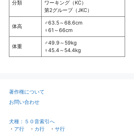
分類
ワーキング（KC）
第2グループ（JKC）
♂63.5～68.6cm
体高
♀61～66cm
♂49.9～59kg
体重
♀45.4～54.4kg
著作権について
お問い合わせ
犬種：５０音索引へ
・
ア行
・
カ行
・
サ行