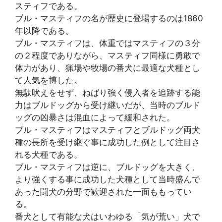
スティフである。
ブル・マスティフの名が歴史に登場するのは1860
年以降である。
ブル・マスティフは、体重ではマスティフの３分
の２程度でありながら、マスティフ同様に勇敢で
体力があり、猟場や牧場の番犬に最適な犬種とし
て人気を博した。
無駄吠えをせず、ねばり強く侵入者を追跡する能
力はブルドッグから受け継いだが、当時のブルド
ッグの凶暴さは混血によって緩和された。
ブル・マスティフはマスティフとブルドッグ両犬
種の長所を受け継ぐ事に成功した例として注目さ
れる犬種である。
ブル・マスティフは逆に、ブルドッグを大きく、
より強くする事に成功した犬種として当時盛んで
あった闘犬の分野で歓迎された一面ももってい
る。
番犬として有能な犬はいわゆる「気が荒い」犬で