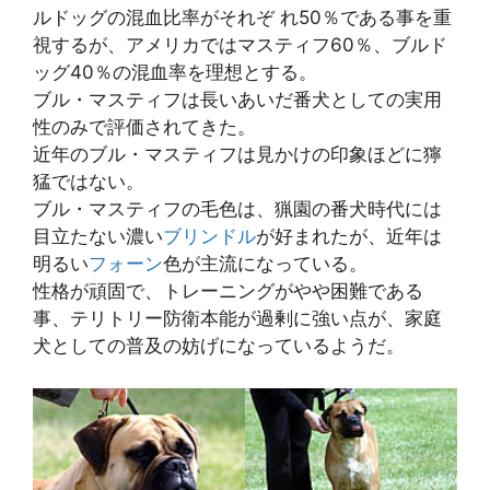
ルドッグの混血比率がそれぞ れ50％である事を重
視するが、アメリカではマスティフ60％、ブルド
ッグ40％の混血率を理想とする。
ブル・マスティフは長いあいだ番犬としての実用
性のみで評価されてきた。
近年のブル・マスティフは見かけの印象ほどに獰
猛ではない。
ブル・マスティフの毛色は、猟園の番犬時代には
目立たない濃い
ブリンドル
が好まれたが、近年は
明るい
フォーン
色が主流になっている。
性格が頑固で、トレーニングがやや困難である
事、テリトリー防衛本能が過剰に強い点が、家庭
犬としての普及の妨げになっているようだ。