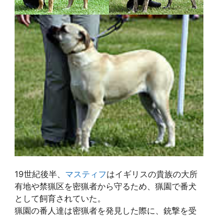
19世紀後半、
マスティフ
はイギリスの貴族の大所
有地や禁猟区を密猟者から守るため、猟園で番犬
として飼育されていた。
猟園の番人達は密猟者を発見した際に、銃撃を受