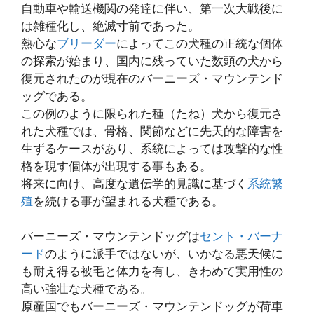
自動車や輸送機関の発達に伴い、第一次大戦後に
は雑種化し、絶滅寸前であった。
熱心な
ブリーダー
によってこの犬種の正統な個体
の探索が始まり、国内に残っていた数頭の犬から
復元されたのが現在のバーニーズ・マウンテンド
ッグである。
この例のように限られた種（たね）犬から復元さ
れた犬種では、骨格、関節などに先天的な障害を
生ずるケースがあり、系統によっては攻撃的な性
格を現す個体が出現する事もある。
将来に向け、高度な遺伝学的見識に基づく
系統繁
殖
を続ける事が望まれる犬種である。
バーニーズ・マウンテンドッグは
セント・バーナ
ード
のように派手ではないが、いかなる悪天候に
も耐え得る被毛と体力を有し、きわめて実用性の
高い強壮な犬種である。
原産国でもバーニーズ・マウンテンドッグが荷車