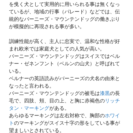
を曵く犬として実用的に用いられる事は無くなっ
ているが、地域の行事（パレード）などでは、伝
統的なバーニーズ・マウンテンドッグの働きぶり
が模擬的に再現される事が多い。
訓練性能が高く、主人に忠実で、温和な性格が好
まれ欧米では家庭犬としての人気が高い。
バーニーズ・マウンテンドッグはスイスではベル
ナー・ゼネンフント（ベルンの山犬）と呼ばれて
いる。
ベルナーの英語読みがバーニーズの犬名の由来と
なったと言われる。
バーニーズ・マウンテンドッグの被毛は
漆黒
の長
毛で、四肢、頬、目の上、と胸に赤褐色の
リッチ
タン・マーキング
がある。
あらゆるマーキングは左右対称で、胸部の
ホワイ
ト
のマーキングがスイス十字の形をしている事が
望ましいとされている。