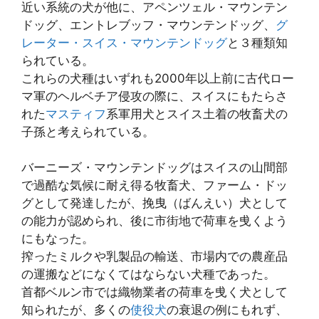
近い系統の犬が他に、アペンツェル・マウンテン
ドッグ、エントレブッフ・マウンテンドッグ、
グ
レーター・スイス・マウンテンドッグ
と３種類知
られている。
これらの犬種はいずれも2000年以上前に古代ロー
マ軍のヘルベチア侵攻の際に、スイスにもたらさ
れた
マスティフ
系軍用犬とスイス土着の牧畜犬の
子孫と考えられている。
バーニーズ・マウンテンドッグはスイスの山間部
で過酷な気候に耐え得る牧畜犬、ファーム・ドッ
グとして発達したが、挽曳（ばんえい）犬として
の能力が認められ、後に市街地で荷車を曵くよう
にもなった。
搾ったミルクや乳製品の輸送、市場内での農産品
の運搬などになくてはならない犬種であった。
首都ベルン市では織物業者の荷車を曵く犬として
知られたが、多くの
使役犬
の衰退の例にもれず、