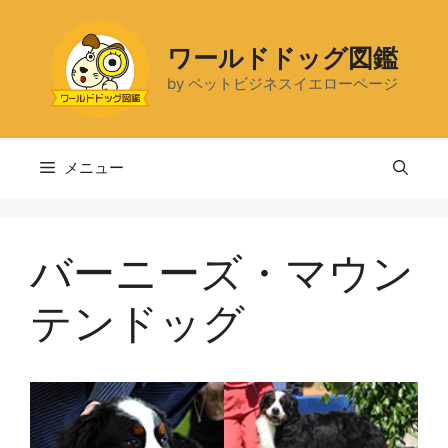
コ
ン
ワールドドッグ図鑑
テ
by ペットビジネスイエローページ
ン
ツ
へ
ス
メニュー
キ
ッ
プ
バーニーズ・マウン
テンドッグ