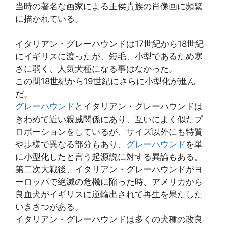
当時の著名な画家による王侯貴族の肖像画に頻繁
に描かれている。
イタリアン・グレーハウンドは17世紀から18世紀
にイギリスに渡ったが、短毛、小型であるため寒
さに弱く、人気犬種になる事はなかった。
この間18世紀から19世紀にさらに小型化が進ん
だ。
グレーハウンド
とイタリアン・グレーハウンドは
きわめて近い親戚関係にあり、互いによく似たプ
ロポーションをしているが、サイズ以外にも特質
や歩様で異なる部分もあり、
グレーハウンド
を単
に小型化したと言う起源説に対する異論もある。
第二次大戦後、イタリアン・グレーハウンドがヨ
ーロッパで絶滅の危機に陥った時、アメリカから
良血犬がイギリスに逆輸出されて再生を果たした
いきさつがある。
イタリアン・グレーハウンドは多くの犬種の改良