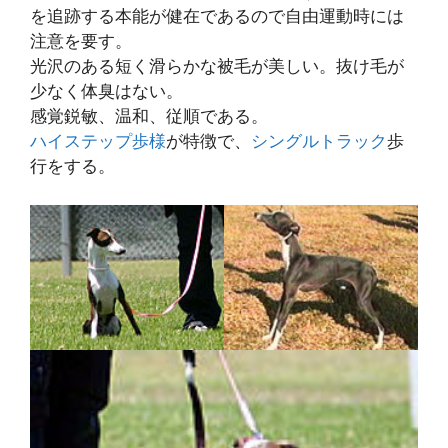
を追跡する本能が健在であるので自由運動時には
注意を要す。
光沢のある短く滑らかな被毛が美しい。抜け毛が
少なく体臭はない。
感覚鋭敏、温和、従順である。
ハイステップ歩様
が特徴で、
シングルトラック
歩
行をする。