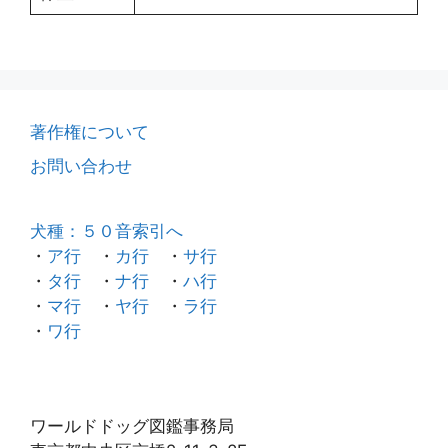
著作権について
お問い合わせ
犬種：５０音索引へ
・
ア行
・
カ行
・
サ行
・
タ行
・
ナ行
・
ハ行
・
マ行
・
ヤ行
・
ラ行
・
ワ行
ワールドドッグ図鑑事務局