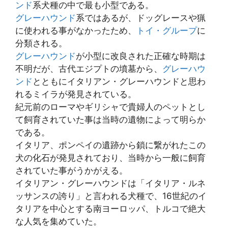
ンド
系犬種の中で最も小型である。
グレーハウンド
系ではあるが、ドッグレースや猟
に使われる事がなかったため、
トイ・グループ
に
分類される。
グレーハウンド
が小型に改良された正確な時期は
不明だが、古代エジプトの墳墓から、
グレーハウ
ンド
とともにイタリアン・グレーハウンドと思わ
れるミイラが発見されている。
紀元前のローマやギリシャで貴婦人のペットとし
て飼育されていた事は当時の遺物によって明らか
である。
イタリア、ポンペイの遺跡から鎖に繋がれたこの
犬の化石が発見されており、当時から一般に飼育
されていた事がうかがえる。
イタリアン・グレーハウンドは「イタリア・ルネ
ッサンスの誇り」と言われる犬種で、16世紀のイ
タリアを中心とする南ヨーロッパ、トルコで絶大
な人気を集めていた。