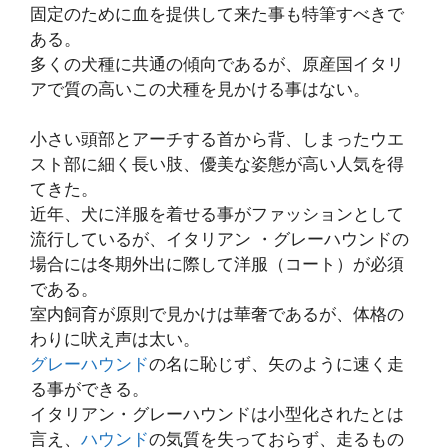
固定のために血を提供して来た事も特筆すべきで
ある。
多くの犬種に共通の傾向であるが、原産国イタリ
アで質の高いこの犬種を見かける事はない。
小さい頭部とアーチする首から背、しまったウエ
スト部に細く長い肢、優美な姿態が高い人気を得
てきた。
近年、犬に洋服を着せる事がファッションとして
流行しているが、イタリアン ・グレーハウンドの
場合には冬期外出に際して洋服（コート）が必須
である。
室内飼育が原則で見かけは華奢であるが、体格の
わりに吠え声は太い。
グレーハウンド
の名に恥じず、矢のように速く走
る事ができる。
イタリアン・グレーハウンドは小型化されたとは
言え、
ハウンド
の気質を失っておらず、走るもの