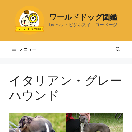
コ
ン
ワールドドッグ図鑑
テ
by ペットビジネスイエローページ
ン
ツ
へ
ス
メニュー
キ
ッ
プ
イタリアン・グレー
ハウンド